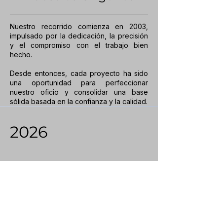
Nuestro recorrido comienza en 2003,
impulsado por la dedicación, la precisión
y el compromiso con el trabajo bien
hecho.
Desde entonces, cada proyecto ha sido
una oportunidad para perfeccionar
nuestro oficio y consolidar una base
sólida basada en la confianza y la calidad.
2026
Nuestra Evolución
Hoy, esa experiencia se traduce en
soluciones en aluminio que combinan